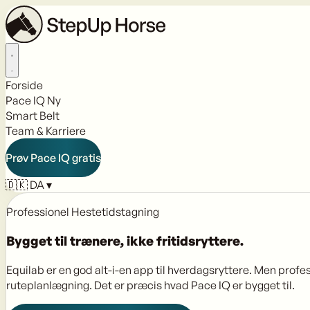
Forside
Pace IQ
Ny
Smart Belt
Team & Karriere
Prøv Pace IQ gratis
🇩🇰
DA
▾
Professionel Hestetidstagning
Bygget til trænere,
ikke fritidsryttere.
Equilab er en god alt-i-en app til hverdagsryttere. Men profe
ruteplanlægning. Det er præcis hvad Pace IQ er bygget til.