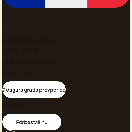
France
63000 Clermont-Ferrand
VAT: DK42158429
E:
info@stepuphorse.com
Skaffa Pace IQ
7 dagars gratis provperiod
Smart Belt
Förbeställ nu