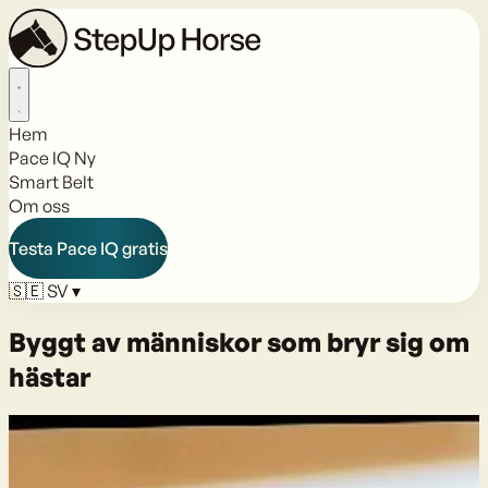
Hem
Pace IQ
Ny
Smart Belt
Om oss
Testa Pace IQ gratis
🇸🇪
SV
▾
Byggt av människor som bryr sig om
hästar