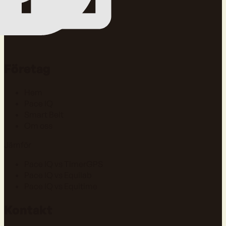
Företag
Hem
Pace IQ
Smart Belt
Om oss
Jämför
Pace IQ vs TimerGPS
Pace IQ vs Equilab
Pace IQ vs Equitime
Kontakt