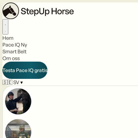
Hem
Pace IQ
Ny
Smart Belt
Om oss
Testa Pace IQ gratis
🇸🇪
SV
▾