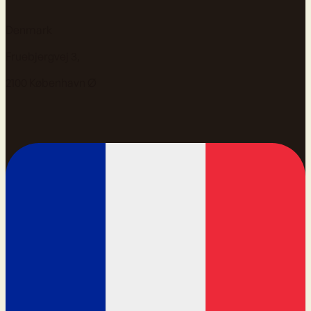
Denmark
Fruebjergvej 3,
2100 København Ø