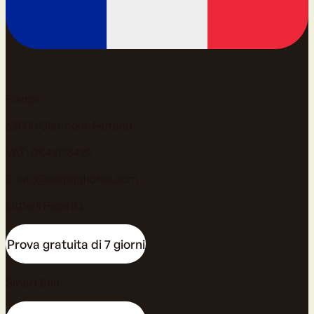
France
63000 Clermont-Ferrand
VAT: DK42158429
E:
info@stepuphorse.com
Ottieni Pace IQ
Prova gratuita di 7 giorni
Smart Belt