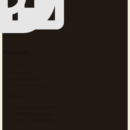
Azienda
Inizio
Pace IQ
Smart Belt
Team e Carriera
Confronta
Pace IQ vs TimerGPS
Pace IQ vs Equilab
Pace IQ vs Equitime